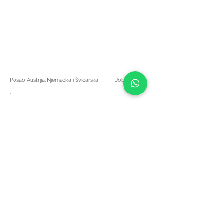
Posao Austrija, Njemačka i Švicarska
Job Austria
b-projobs@haipro.at
DE: +43 664 7533 1885